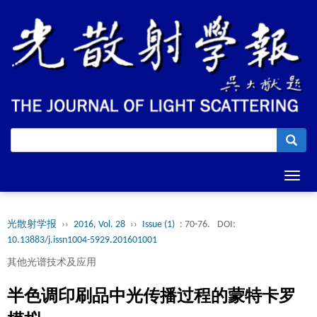
Toggl
navig
光散射学报
››
2016, Vol. 28
››
Issue (1)
: 70-76.
DOI:
10.13883/j.issn1004-5929.201601001
其他光谱技术及应用
半色调印刷品中光传播过程的蒙特卡罗