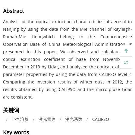
Abstract
Analysis of the optical extinction characteristics of aerosol in
Nanjing by using the data from the Mie channel of Rayleigh-
Raman-Mie Lidar,which belong to the Comprehensive
Observation Base of China Meteorological Administration, is
presented in this paper. We observed and calculated the
optical extinction coefficient of haze from November to
December in 2013 by Lidar, and analyzed the optical extinction
parameter properties by using the data from CALIPSO level.2.
Comparing the inversion results of winter dust in 2012, the
results obtained by using CALIPSO and the micro-pluse Lidar
are consistent.
关键词
/
">气溶胶
/
激光雷达
/
消光系数
/
CALIPSO
Key words